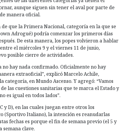
gentes de las diferentes categorías ya tienen el
ornar, aunque siguen sin tener el aval por parte de
de manera oficial.
 de que la Primera Nacional, categoría en la que se
rown Adrogué) podría comenzar los primeros días
espués. De esta manera, los popes volvieron a hablar
entre el miércoles 9 y el viernes 11 de junio,
vo posible cierre de actividades.
a no hay nada confirmado. Oficialmente no hay
anera extraoficial”, explicó Marcelo Achile,
 la categoría, en Mundo Ascenso. Y agregó: “Vamos
de las cuestiones sanitarias que te marca el Estado y
 no es igual en todos lados”.
C y D), en las cuales juegan entre otros los
o (Sportivo Italiano), la intención es reanudarlas
stas fechas es porque el fin de semana previo (el 5 y
na semana clave.