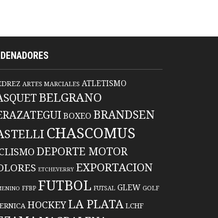
RDENADORES
ATLETISMO
EDREZ
ARTES MARCIALES
BELGRANO
ASQUET
BRANDSEN
ERAZATEGUI
BOXEO
CHASCOMUS
ASTELLI
DEPORTE MOTOR
ICLISMO
EXPORTACION
OLORES
ETCHEVERRY
FUTBOL
GLEW
FFBP
FUTSAL
GOLF
MENINO
LA PLATA
HOCKEY
ERNICA
LCHF