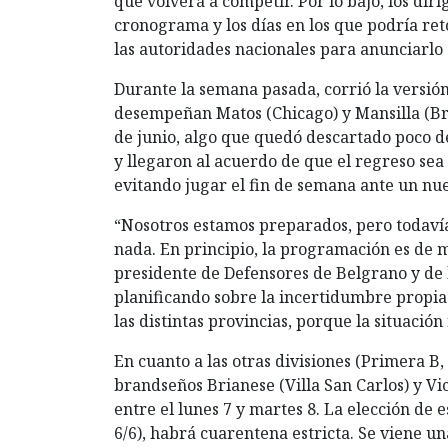
que volverá a competir. Por lo bajo, los diri
cronograma y los días en los que podría ret
las autoridades nacionales para anunciarlo 
Durante la semana pasada, corrió la versión
desempeñan Matos (Chicago) y Mansilla (B
de junio, algo que quedó descartado poco d
y llegaron al acuerdo de que el regreso sea 
evitando jugar el fin de semana ante un nue
“Nosotros estamos preparados, pero todaví
nada. En principio, la programación es de m
presidente de Defensores de Belgrano y de
planificando sobre la incertidumbre propia 
las distintas provincias, porque la situación
En cuanto a las otras divisiones (Primera B, 
brandseños Brianese (Villa San Carlos) y Vic
entre el lunes 7 y martes 8. La elección de e
6/6), habrá cuarentena estricta. Se viene u