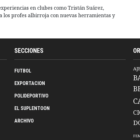
experiencias en clubes como Tristán Suárez,
a los profes albirroja con nuevas herramientas y
SECCIONES
O
AJ
FUTBOL
B
EXPORTACION
B
POLIDEPORTIVO
C
EL SUPLENTOON
C
ARCHIVO
D
FE