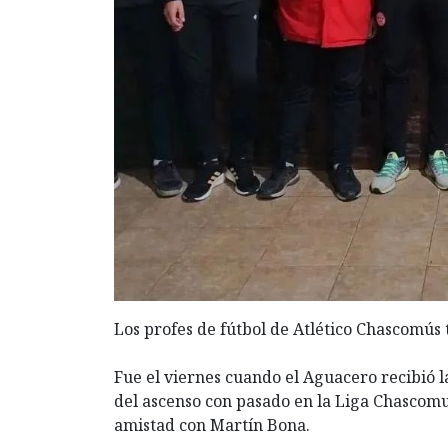
Los profes de fútbol de Atlético Chascomús
Fue el viernes cuando el Aguacero recibió la
del ascenso con pasado en la Liga Chascom
amistad con Martín Bona.