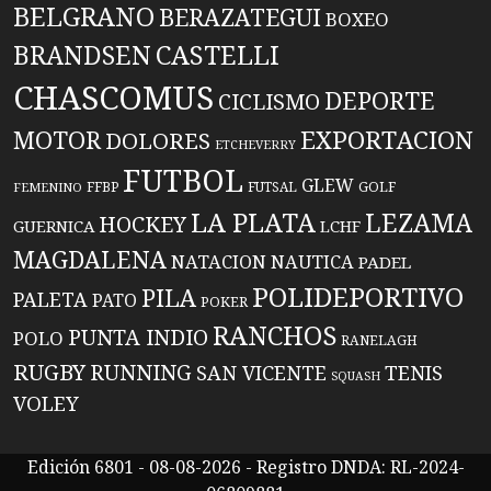
BELGRANO
BERAZATEGUI
BOXEO
BRANDSEN
CASTELLI
CHASCOMUS
DEPORTE
CICLISMO
EXPORTACION
MOTOR
DOLORES
ETCHEVERRY
FUTBOL
GLEW
FFBP
FUTSAL
GOLF
FEMENINO
LA PLATA
LEZAMA
HOCKEY
GUERNICA
LCHF
MAGDALENA
NATACION
NAUTICA
PADEL
POLIDEPORTIVO
PILA
PALETA
PATO
POKER
RANCHOS
PUNTA INDIO
POLO
RANELAGH
RUGBY
RUNNING
TENIS
SAN VICENTE
SQUASH
VOLEY
Edición 6801 - 08-08-2026 - Registro DNDA: RL-2024-