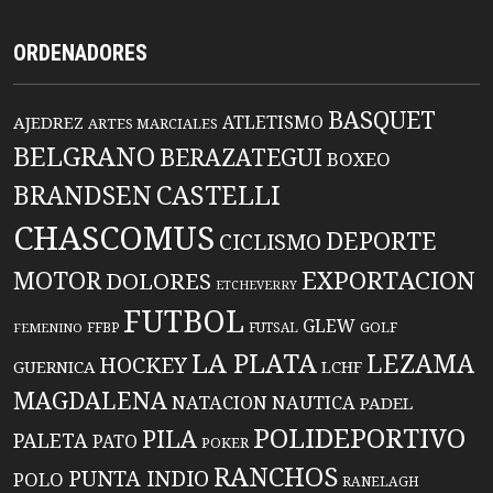
ORDENADORES
BASQUET
ATLETISMO
AJEDREZ
ARTES MARCIALES
BELGRANO
BERAZATEGUI
BOXEO
BRANDSEN
CASTELLI
CHASCOMUS
DEPORTE
CICLISMO
EXPORTACION
MOTOR
DOLORES
ETCHEVERRY
FUTBOL
GLEW
FFBP
FUTSAL
GOLF
FEMENINO
LA PLATA
LEZAMA
HOCKEY
GUERNICA
LCHF
MAGDALENA
NATACION
NAUTICA
PADEL
POLIDEPORTIVO
PILA
PALETA
PATO
POKER
RANCHOS
PUNTA INDIO
POLO
RANELAGH