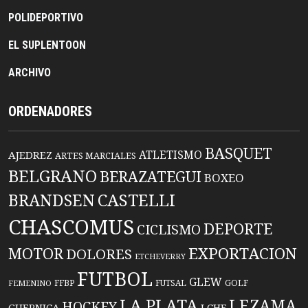
POLIDEPORTIVO
EL SUPLENTOON
ARCHIVO
ORDENADORES
BASQUET
ATLETISMO
AJEDREZ
ARTES MARCIALES
BELGRANO
BERAZATEGUI
BOXEO
BRANDSEN
CASTELLI
CHASCOMUS
DEPORTE
CICLISMO
EXPORTACION
MOTOR
DOLORES
ETCHEVERRY
FUTBOL
GLEW
FFBP
FUTSAL
GOLF
FEMENINO
LA PLATA
LEZAMA
HOCKEY
GUERNICA
LCHF