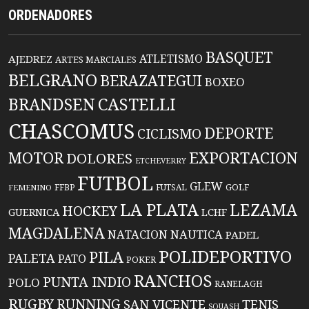
ORDENADORES
BASQUET
ATLETISMO
AJEDREZ
ARTES MARCIALES
BELGRANO
BERAZATEGUI
BOXEO
BRANDSEN
CASTELLI
CHASCOMUS
DEPORTE
CICLISMO
EXPORTACION
MOTOR
DOLORES
ETCHEVERRY
FUTBOL
GLEW
FFBP
FUTSAL
GOLF
FEMENINO
LA PLATA
LEZAMA
HOCKEY
GUERNICA
LCHF
MAGDALENA
NATACION
NAUTICA
PADEL
POLIDEPORTIVO
PILA
PALETA
PATO
POKER
RANCHOS
PUNTA INDIO
POLO
RANELAGH
RUGBY
RUNNING
TENIS
SAN VICENTE
SQUASH