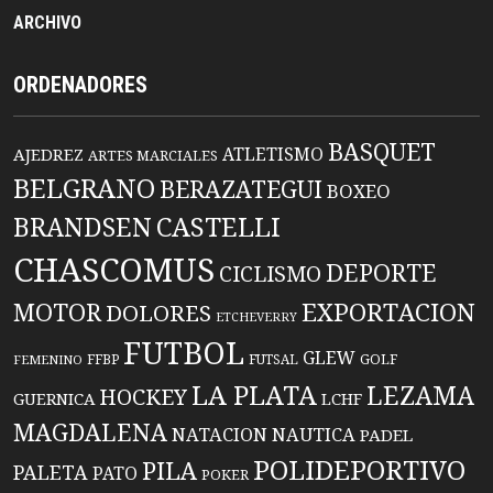
ARCHIVO
ORDENADORES
BASQUET
ATLETISMO
AJEDREZ
ARTES MARCIALES
BELGRANO
BERAZATEGUI
BOXEO
BRANDSEN
CASTELLI
CHASCOMUS
DEPORTE
CICLISMO
EXPORTACION
MOTOR
DOLORES
ETCHEVERRY
FUTBOL
GLEW
FFBP
FUTSAL
GOLF
FEMENINO
LA PLATA
LEZAMA
HOCKEY
GUERNICA
LCHF
MAGDALENA
NATACION
NAUTICA
PADEL
POLIDEPORTIVO
PILA
PALETA
PATO
POKER