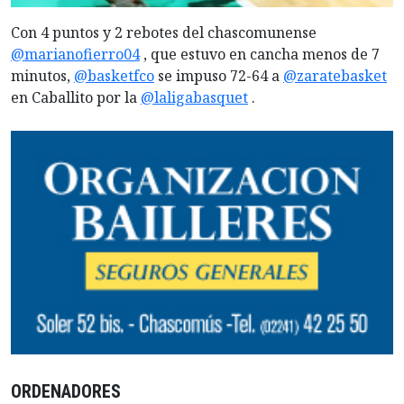
Con 4 puntos y 2 rebotes del chascomunense
@marianofierro04
, que estuvo en cancha menos de 7
minutos,
@basketfco
se impuso 72-64 a
@zaratebasket
en Caballito por la
@laligabasquet
.
ORDENADORES