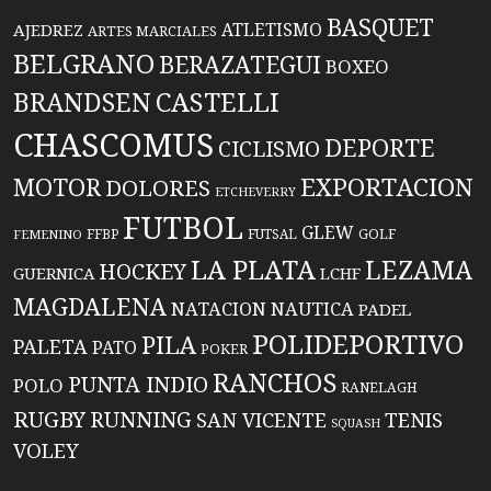
BASQUET
ATLETISMO
AJEDREZ
ARTES MARCIALES
BELGRANO
BERAZATEGUI
BOXEO
BRANDSEN
CASTELLI
CHASCOMUS
DEPORTE
CICLISMO
EXPORTACION
MOTOR
DOLORES
ETCHEVERRY
FUTBOL
GLEW
FFBP
FUTSAL
GOLF
FEMENINO
LA PLATA
LEZAMA
HOCKEY
GUERNICA
LCHF
MAGDALENA
NATACION
NAUTICA
PADEL
POLIDEPORTIVO
PILA
PALETA
PATO
POKER
RANCHOS
PUNTA INDIO
POLO
RANELAGH
RUGBY
RUNNING
TENIS
SAN VICENTE
SQUASH
VOLEY