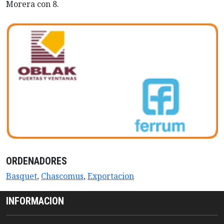
Morera con 8.
ORDENADORES
Basquet
,
Chascomus
,
Exportacion
INFORMACION