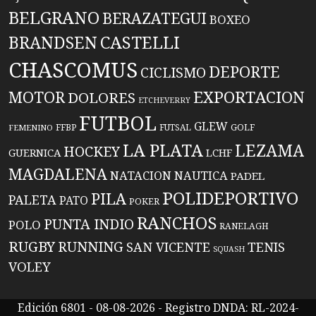
BELGRANO
BERAZATEGUI
BOXEO
BRANDSEN
CASTELLI
CHASCOMUS
DEPORTE
CICLISMO
EXPORTACION
MOTOR
DOLORES
ETCHEVERRY
FUTBOL
GLEW
FFBP
FUTSAL
GOLF
FEMENINO
LA PLATA
LEZAMA
HOCKEY
GUERNICA
LCHF
MAGDALENA
NATACION
NAUTICA
PADEL
POLIDEPORTIVO
PILA
PALETA
PATO
POKER
RANCHOS
PUNTA INDIO
POLO
RANELAGH
RUGBY
RUNNING
TENIS
SAN VICENTE
SQUASH
VOLEY
Edición 6801 - 08-08-2026 - Registro DNDA: RL-2024-