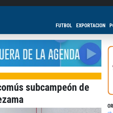
FUTBOL
EXPORTACION
P
scomús subcampeón de
Lezama
O