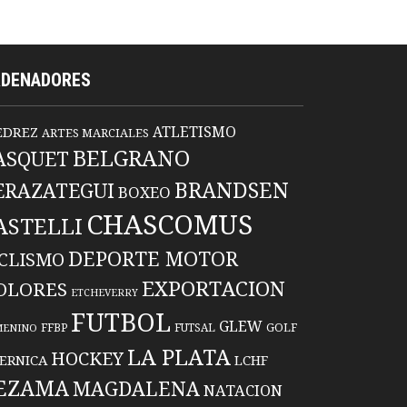
RDENADORES
ATLETISMO
EDREZ
ARTES MARCIALES
BELGRANO
ASQUET
BRANDSEN
ERAZATEGUI
BOXEO
CHASCOMUS
ASTELLI
DEPORTE MOTOR
ICLISMO
EXPORTACION
OLORES
ETCHEVERRY
FUTBOL
GLEW
FFBP
FUTSAL
GOLF
MENINO
LA PLATA
HOCKEY
ERNICA
LCHF
EZAMA
MAGDALENA
NATACION