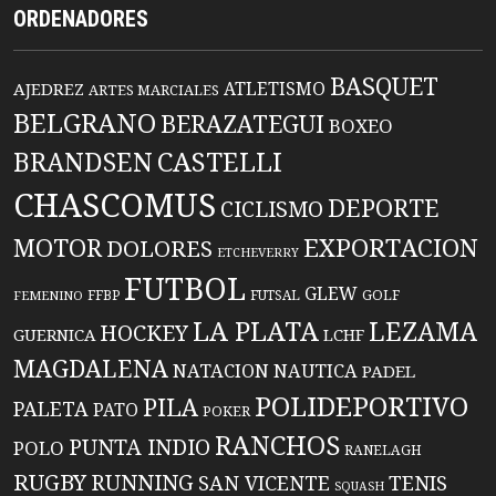
ORDENADORES
BASQUET
ATLETISMO
AJEDREZ
ARTES MARCIALES
BELGRANO
BERAZATEGUI
BOXEO
BRANDSEN
CASTELLI
CHASCOMUS
DEPORTE
CICLISMO
EXPORTACION
MOTOR
DOLORES
ETCHEVERRY
FUTBOL
GLEW
FFBP
FUTSAL
GOLF
FEMENINO
LA PLATA
LEZAMA
HOCKEY
GUERNICA
LCHF
MAGDALENA
NATACION
NAUTICA
PADEL
POLIDEPORTIVO
PILA
PALETA
PATO
POKER
RANCHOS
PUNTA INDIO
POLO
RANELAGH
RUGBY
RUNNING
TENIS
SAN VICENTE
SQUASH