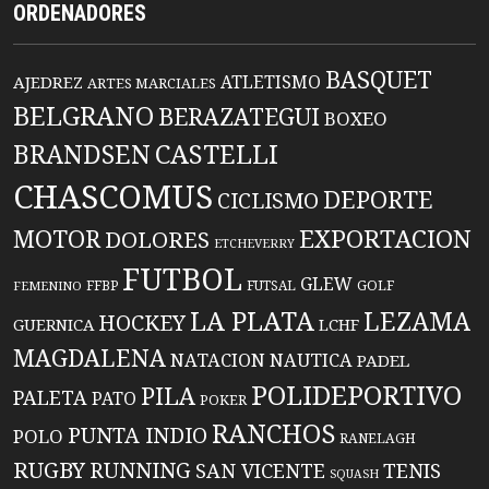
ORDENADORES
BASQUET
ATLETISMO
AJEDREZ
ARTES MARCIALES
BELGRANO
BERAZATEGUI
BOXEO
BRANDSEN
CASTELLI
CHASCOMUS
DEPORTE
CICLISMO
EXPORTACION
MOTOR
DOLORES
ETCHEVERRY
FUTBOL
GLEW
FFBP
FUTSAL
GOLF
FEMENINO
LA PLATA
LEZAMA
HOCKEY
GUERNICA
LCHF
MAGDALENA
NATACION
NAUTICA
PADEL
POLIDEPORTIVO
PILA
PALETA
PATO
POKER
RANCHOS
PUNTA INDIO
POLO
RANELAGH
RUGBY
RUNNING
TENIS
SAN VICENTE
SQUASH