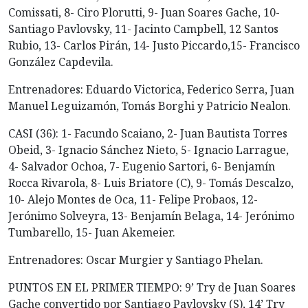
Comissati, 8- Ciro Plorutti, 9- Juan Soares Gache, 10-
Santiago Pavlovsky, 11- Jacinto Campbell, 12 Santos
Rubio, 13- Carlos Pirán, 14- Justo Piccardo,15- Francisco
González Capdevila.
Entrenadores: Eduardo Victorica, Federico Serra, Juan
Manuel Leguizamón, Tomás Borghi y Patricio Nealon.
CASI (36): 1- Facundo Scaiano, 2- Juan Bautista Torres
Obeid, 3- Ignacio Sánchez Nieto, 5- Ignacio Larrague,
4- Salvador Ochoa, 7- Eugenio Sartori, 6- Benjamín
Rocca Rivarola, 8- Luis Briatore (C), 9- Tomás Descalzo,
10- Alejo Montes de Oca, 11- Felipe Probaos, 12-
Jerónimo Solveyra, 13- Benjamín Belaga, 14- Jerónimo
Tumbarello, 15- Juan Akemeier.
Entrenadores: Oscar Murgier y Santiago Phelan.
PUNTOS EN EL PRIMER TIEMPO: 9’ Try de Juan Soares
Gache convertido por Santiago Pavlovsky (S), 14’ Try