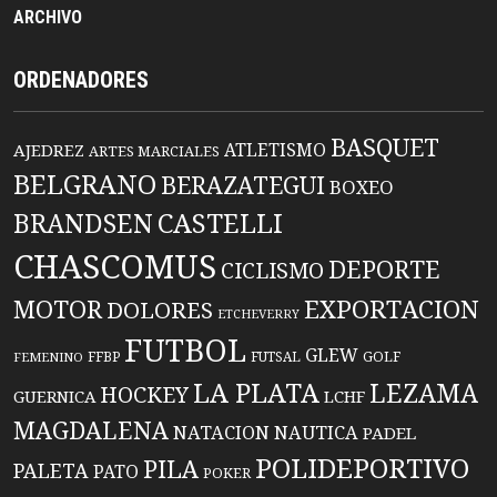
ARCHIVO
ORDENADORES
BASQUET
ATLETISMO
AJEDREZ
ARTES MARCIALES
BELGRANO
BERAZATEGUI
BOXEO
BRANDSEN
CASTELLI
CHASCOMUS
DEPORTE
CICLISMO
EXPORTACION
MOTOR
DOLORES
ETCHEVERRY
FUTBOL
GLEW
FFBP
FUTSAL
GOLF
FEMENINO
LA PLATA
LEZAMA
HOCKEY
GUERNICA
LCHF
MAGDALENA
NATACION
NAUTICA
PADEL
POLIDEPORTIVO
PILA
PALETA
PATO
POKER