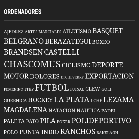
ORDENADORES
BASQUET
ATLETISMO
AJEDREZ
ARTES MARCIALES
BELGRANO
BERAZATEGUI
BOXEO
BRANDSEN
CASTELLI
CHASCOMUS
DEPORTE
CICLISMO
EXPORTACION
MOTOR
DOLORES
ETCHEVERRY
FUTBOL
GLEW
FFBP
FUTSAL
GOLF
FEMENINO
LA PLATA
LEZAMA
HOCKEY
GUERNICA
LCHF
MAGDALENA
NATACION
NAUTICA
PADEL
POLIDEPORTIVO
PILA
PALETA
PATO
POKER
RANCHOS
PUNTA INDIO
POLO
RANELAGH