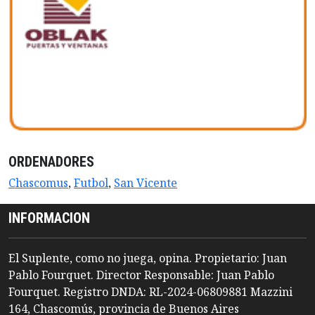
ORDENADORES
Chascomus
,
Futbol
,
San Vicente
INFORMACION
El Suplente, como no juega, opina. Propietario: Juan
Pablo Fourquet. Director Responsable: Juan Pablo
Fourquet. Registro DNDA: RL-2024-06809881 Mazzini
164, Chascomús, provincia de Buenos Aires