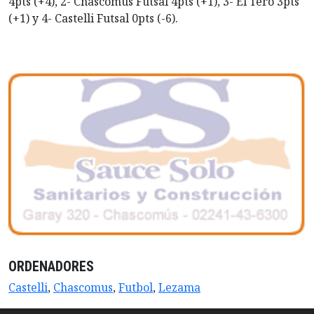
4pts (+4), 2- Chascomús Futsal 4pts (+1), 3- El Tero 3pts
(+1) y 4- Castelli Futsal 0pts (-6).
ORDENADORES
Castelli
,
Chascomus
,
Futbol
,
Lezama