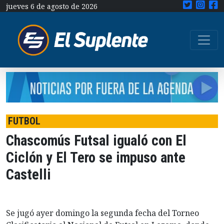
jueves 6 de agosto de 2026
FUTBOL
Chascomús Futsal igualó con El
Ciclón y El Tero se impuso ante
Castelli
Se jugó ayer domingo la segunda fecha del Torneo