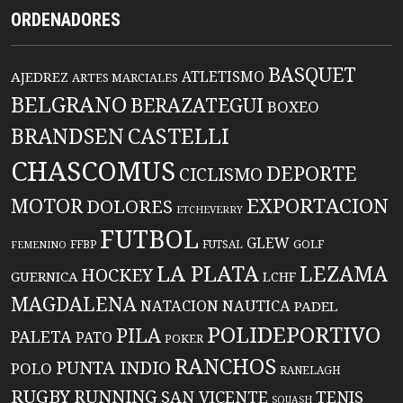
ORDENADORES
BASQUET
ATLETISMO
AJEDREZ
ARTES MARCIALES
BELGRANO
BERAZATEGUI
BOXEO
BRANDSEN
CASTELLI
CHASCOMUS
DEPORTE
CICLISMO
EXPORTACION
MOTOR
DOLORES
ETCHEVERRY
FUTBOL
GLEW
FFBP
FUTSAL
GOLF
FEMENINO
LA PLATA
LEZAMA
HOCKEY
GUERNICA
LCHF
MAGDALENA
NATACION
NAUTICA
PADEL
POLIDEPORTIVO
PILA
PALETA
PATO
POKER
RANCHOS
PUNTA INDIO
POLO
RANELAGH
RUGBY
RUNNING
TENIS
SAN VICENTE
SQUASH