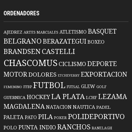
ORDENADORES
BASQUET
ATLETISMO
AJEDREZ
ARTES MARCIALES
BELGRANO
BERAZATEGUI
BOXEO
BRANDSEN
CASTELLI
CHASCOMUS
DEPORTE
CICLISMO
EXPORTACION
MOTOR
DOLORES
ETCHEVERRY
FUTBOL
GLEW
FFBP
FUTSAL
GOLF
FEMENINO
LA PLATA
LEZAMA
HOCKEY
GUERNICA
LCHF
MAGDALENA
NATACION
NAUTICA
PADEL
POLIDEPORTIVO
PILA
PALETA
PATO
POKER
RANCHOS
PUNTA INDIO
POLO
RANELAGH