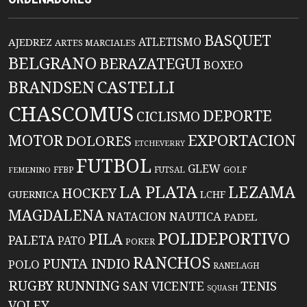
BASQUET
ATLETISMO
AJEDREZ
ARTES MARCIALES
BELGRANO
BERAZATEGUI
BOXEO
BRANDSEN
CASTELLI
CHASCOMUS
DEPORTE
CICLISMO
EXPORTACION
MOTOR
DOLORES
ETCHEVERRY
FUTBOL
GLEW
FFBP
FUTSAL
GOLF
FEMENINO
LA PLATA
LEZAMA
HOCKEY
GUERNICA
LCHF
MAGDALENA
NATACION
NAUTICA
PADEL
POLIDEPORTIVO
PILA
PALETA
PATO
POKER
RANCHOS
PUNTA INDIO
POLO
RANELAGH
RUGBY
RUNNING
TENIS
SAN VICENTE
SQUASH
VOLEY