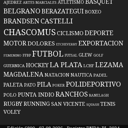
BASQUET
ATLETISMO
AJEDREZ
ARTES MARCIALES
BELGRANO
BERAZATEGUI
BOXEO
BRANDSEN
CASTELLI
CHASCOMUS
DEPORTE
CICLISMO
EXPORTACION
MOTOR
DOLORES
ETCHEVERRY
FUTBOL
GLEW
FFBP
FUTSAL
GOLF
FEMENINO
LA PLATA
LEZAMA
HOCKEY
GUERNICA
LCHF
MAGDALENA
NATACION
NAUTICA
PADEL
POLIDEPORTIVO
PILA
PALETA
PATO
POKER
RANCHOS
PUNTA INDIO
POLO
RANELAGH
RUGBY
RUNNING
TENIS
SAN VICENTE
SQUASH
VOLEY