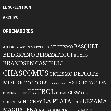
EL SUPLENTOON
ARCHIVO
ORDENADORES
BASQUET
ATLETISMO
AJEDREZ
ARTES MARCIALES
BELGRANO
BERAZATEGUI
BOXEO
BRANDSEN
CASTELLI
CHASCOMUS
DEPORTE
CICLISMO
EXPORTACION
MOTOR
DOLORES
ETCHEVERRY
FUTBOL
GLEW
FFBP
FUTSAL
GOLF
FEMENINO
LA PLATA
LEZAMA
HOCKEY
GUERNICA
LCHF
MAGDALENA
NATACION
NAUTICA
PADEL