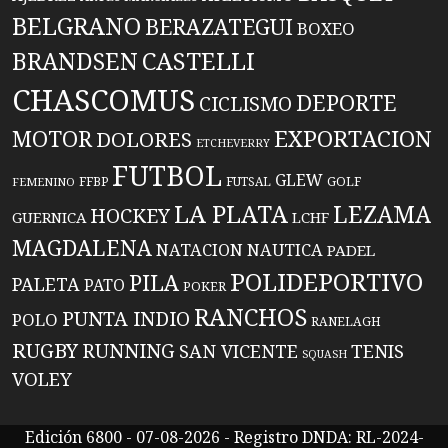
BELGRANO
BERAZATEGUI
BOXEO
BRANDSEN
CASTELLI
CHASCOMUS
DEPORTE
CICLISMO
EXPORTACION
MOTOR
DOLORES
ETCHEVERRY
FUTBOL
GLEW
FFBP
FUTSAL
GOLF
FEMENINO
LA PLATA
LEZAMA
HOCKEY
GUERNICA
LCHF
MAGDALENA
NATACION
NAUTICA
PADEL
POLIDEPORTIVO
PILA
PALETA
PATO
POKER
RANCHOS
PUNTA INDIO
POLO
RANELAGH
RUGBY
RUNNING
TENIS
SAN VICENTE
SQUASH
VOLEY
Edición 6800 - 07-08-2026 - Registro DNDA: RL-2024-