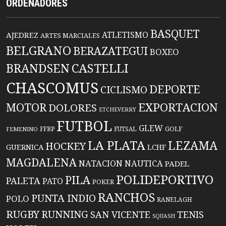
ORDENADORES
BASQUET
ATLETISMO
AJEDREZ
ARTES MARCIALES
BELGRANO
BERAZATEGUI
BOXEO
BRANDSEN
CASTELLI
CHASCOMUS
DEPORTE
CICLISMO
EXPORTACION
MOTOR
DOLORES
ETCHEVERRY
FUTBOL
GLEW
FFBP
FUTSAL
GOLF
FEMENINO
LA PLATA
LEZAMA
HOCKEY
GUERNICA
LCHF
MAGDALENA
NATACION
NAUTICA
PADEL
POLIDEPORTIVO
PILA
PALETA
PATO
POKER
RANCHOS
PUNTA INDIO
POLO
RANELAGH
RUGBY
RUNNING
TENIS
SAN VICENTE
SQUASH