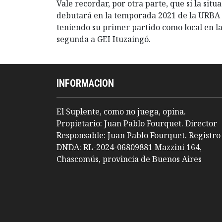
Vale recordar, por otra parte, que si la sit
debutará en la temporada 2021 de la URBA e
teniendo su primer partido como local en la 
segunda a GEI Ituzaingó.
INFORMACION
El Suplente, como no juega, opina.
Propietario: Juan Pablo Fourquet. Director
Responsable: Juan Pablo Fourquet. Registro
DNDA: RL-2024-06809881 Mazzini 164,
Chascomús, provincia de Buenos Aires