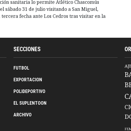
uación sanitaria lo permite Atlético Chascomús
l sábado 31 de julio visitando a San Miguel,
tercera fecha ante Los Cedros tras visitar en la
SECCIONES
O
AJ
FUTBOL
B
EXPORTACION
B
POLIDEPORTIVO
C
EL SUPLENTOON
C
ARCHIVO
D
FE