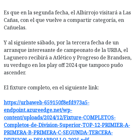
Es que en la segunda fecha, el Albirrojo visitará a Las
Cañas, con el que vuelve a compartir categoría, en
Cañuelas.
Y al siguiente sábado, por la tercera fecha de un
arranque interesante de campeonato de la URBA, el
Lagunero recibirá a Atlético y Progreso de Brandsen,
su verdugo en los play off 2024 que tampoco pudo
ascender.
El fixture completo, en el siguiente link:
https://urbaweb-659150f8efd973a5-
endpoint.azureedge.net/wp-
content/uploads/2024/12/Fixture-COMPLETOS-
Completos-de-Division-Superior-TOP-12-PRIMIER-A-
PRIMERA-B-PRIMERA-C-SEGUNDA-TERCERA-
DIVISION-y-DESARROLLO-2025.pdf