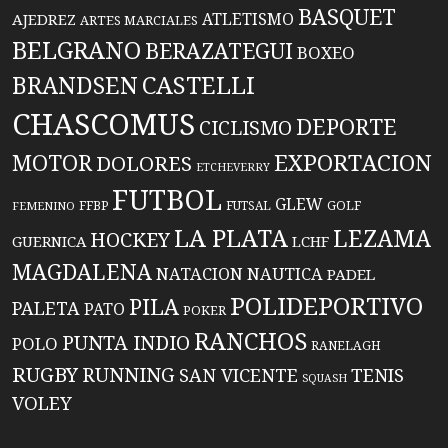
BASQUET
ATLETISMO
AJEDREZ
ARTES MARCIALES
BELGRANO
BERAZATEGUI
BOXEO
BRANDSEN
CASTELLI
CHASCOMUS
DEPORTE
CICLISMO
EXPORTACION
MOTOR
DOLORES
ETCHEVERRY
FUTBOL
GLEW
FFBP
FUTSAL
GOLF
FEMENINO
LA PLATA
LEZAMA
HOCKEY
GUERNICA
LCHF
MAGDALENA
NATACION
NAUTICA
PADEL
POLIDEPORTIVO
PILA
PALETA
PATO
POKER
RANCHOS
PUNTA INDIO
POLO
RANELAGH
RUGBY
RUNNING
TENIS
SAN VICENTE
SQUASH
VOLEY