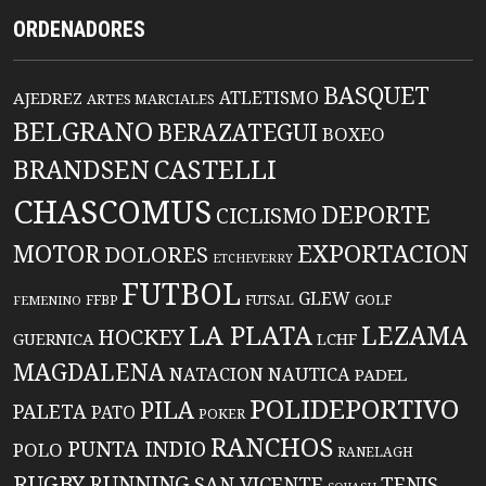
ORDENADORES
BASQUET
ATLETISMO
AJEDREZ
ARTES MARCIALES
BELGRANO
BERAZATEGUI
BOXEO
BRANDSEN
CASTELLI
CHASCOMUS
DEPORTE
CICLISMO
EXPORTACION
MOTOR
DOLORES
ETCHEVERRY
FUTBOL
GLEW
FFBP
FUTSAL
GOLF
FEMENINO
LA PLATA
LEZAMA
HOCKEY
GUERNICA
LCHF
MAGDALENA
NATACION
NAUTICA
PADEL
POLIDEPORTIVO
PILA
PALETA
PATO
POKER
RANCHOS
PUNTA INDIO
POLO
RANELAGH
RUGBY
RUNNING
TENIS
SAN VICENTE