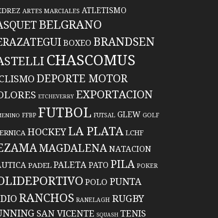
ATLETISMO
EDREZ
ARTES MARCIALES
BELGRANO
ASQUET
BRANDSEN
ERAZATEGUI
BOXEO
CHASCOMUS
ASTELLI
DEPORTE MOTOR
ICLISMO
EXPORTACION
OLORES
ETCHEVERRY
FUTBOL
GLEW
FFBP
FUTSAL
GOLF
MENINO
LA PLATA
HOCKEY
ERNICA
LCHF
EZAMA
MAGDALENA
NATACION
PILA
PALETA
UTICA
PATO
PADEL
POKER
OLIDEPORTIVO
PUNTA
POLO
RANCHOS
RUGBY
NDIO
RANELAGH
UNNING
TENIS
SAN VICENTE
SQUASH