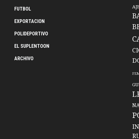
AJ
FUTBOL
B
EXPORTACION
B
POLIDEPORTIVO
C
EL SUPLENTOON
C
ARCHIVO
D
FE
GU
L
NA
P
I
R