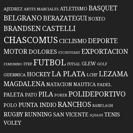
BASQUET
ATLETISMO
AJEDREZ
ARTES MARCIALES
BELGRANO
BERAZATEGUI
BOXEO
BRANDSEN
CASTELLI
CHASCOMUS
DEPORTE
CICLISMO
EXPORTACION
MOTOR
DOLORES
ETCHEVERRY
FUTBOL
GLEW
FFBP
FUTSAL
GOLF
FEMENINO
LA PLATA
LEZAMA
HOCKEY
GUERNICA
LCHF
MAGDALENA
NATACION
NAUTICA
PADEL
POLIDEPORTIVO
PILA
PALETA
PATO
POKER
RANCHOS
PUNTA INDIO
POLO
RANELAGH
RUGBY
RUNNING
TENIS
SAN VICENTE
SQUASH
VOLEY