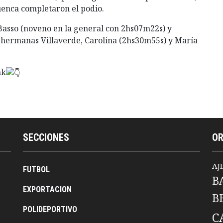
enca completaron el podio.
asso (noveno en la general con 2hs07m22s) y
 hermanas Villaverde, Carolina (2hs30m55s) y María
nk
SECCIONES
O
AJ
FUTBOL
B
EXPORTACION
B
POLIDEPORTIVO
C