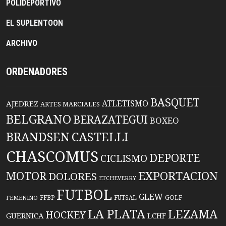
POLIDEPORTIVO
EL SUPLENTOON
ARCHIVO
ORDENADORES
BASQUET
ATLETISMO
AJEDREZ
ARTES MARCIALES
BELGRANO
BERAZATEGUI
BOXEO
BRANDSEN
CASTELLI
CHASCOMUS
DEPORTE
CICLISMO
EXPORTACION
MOTOR
DOLORES
ETCHEVERRY
FUTBOL
GLEW
FFBP
FUTSAL
GOLF
FEMENINO
LA PLATA
LEZAMA
HOCKEY
GUERNICA
LCHF