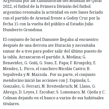
Argentina por las Eliminatorias del Mundial de Qatar
2022, el futbol de la Primera División del futbol
argentino retomaba la actividad en este lunes feriado
con el partido de Arsenal frente a Godoy Cruz por la
fecha 15 con la vuelta del público al Estadio Julio
Humberto Grondona.
El conjunto de Israel Damonte llegaba al encuentro
después de una derrota ate Huracán y necesitaba
sumar de a tres para poder salir del último puesto de
la tabla. Arrancaron el partido: A. Medina; G.
Benavidez, G. Goñi, G. Suso, E. Papa; F. Kruspzky, E.
Mendez, L. Picco, el ranchero Nicolás Castro; B.
Sepulveda y N. Mazzola . Por su parte, el conjunto
mendocino inició las acciones con J. Espinola; L.
Gonzalez, G. Ferrari, N. Breitenbruch; M. Llano, G.
Abrego, D. Leyes, I. Escobar; S. Lomonaco, M. Ojeda y C.
Colman dejando en el banco a varios de sus habituales
titulares.