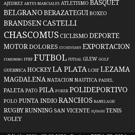
BASQUET
ATLETISMO
AJEDREZ
ARTES MARCIALES
BELGRANO
BERAZATEGUI
BOXEO
BRANDSEN
CASTELLI
CHASCOMUS
DEPORTE
CICLISMO
EXPORTACION
MOTOR
DOLORES
ETCHEVERRY
FUTBOL
GLEW
FFBP
FUTSAL
GOLF
FEMENINO
LA PLATA
LEZAMA
HOCKEY
GUERNICA
LCHF
MAGDALENA
NATACION
NAUTICA
PADEL
POLIDEPORTIVO
PILA
PALETA
PATO
POKER
RANCHOS
PUNTA INDIO
POLO
RANELAGH
RUGBY
RUNNING
TENIS
SAN VICENTE
SQUASH
VOLEY