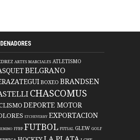
RDENADORES
ATLETISMO
EDREZ
ARTES MARCIALES
BELGRANO
ASQUET
BRANDSEN
ERAZATEGUI
BOXEO
CHASCOMUS
ASTELLI
DEPORTE MOTOR
ICLISMO
EXPORTACION
OLORES
ETCHEVERRY
FUTBOL
GLEW
FFBP
FUTSAL
GOLF
MENINO
LA PLATA
HOCKEY
ERNICA
LCHF