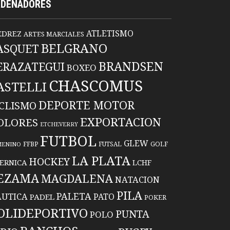
RDENADORES
ATLETISMO
EDREZ
ARTES MARCIALES
BELGRANO
ASQUET
BRANDSEN
ERAZATEGUI
BOXEO
CHASCOMUS
ASTELLI
DEPORTE MOTOR
ICLISMO
EXPORTACION
OLORES
ETCHEVERRY
FUTBOL
GLEW
FFBP
FUTSAL
GOLF
MENINO
LA PLATA
HOCKEY
ERNICA
LCHF
EZAMA
MAGDALENA
NATACION
PILA
PALETA
UTICA
PATO
PADEL
POKER
OLIDEPORTIVO
PUNTA
POLO