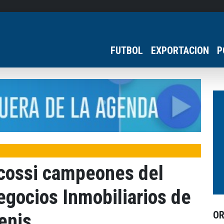
FUTBOL
EXPORTACION
P
ucossi campeones del
gocios Inmobiliarios de
O
enis