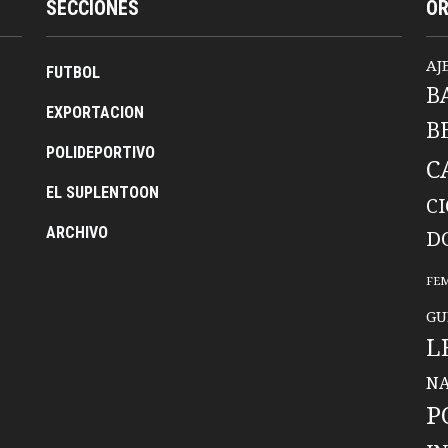
SECCIONES
O
AJ
FUTBOL
B
EXPORTACION
B
POLIDEPORTIVO
C
EL SUPLENTOON
C
ARCHIVO
D
FE
GU
L
NA
P