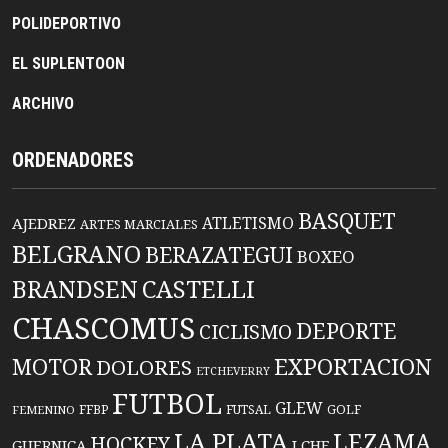
POLIDEPORTIVO
EL SUPLENTOON
ARCHIVO
ORDENADORES
BASQUET
ATLETISMO
AJEDREZ
ARTES MARCIALES
BELGRANO
BERAZATEGUI
BOXEO
BRANDSEN
CASTELLI
CHASCOMUS
DEPORTE
CICLISMO
EXPORTACION
MOTOR
DOLORES
ETCHEVERRY
FUTBOL
GLEW
FFBP
FUTSAL
GOLF
FEMENINO
LA PLATA
LEZAMA
HOCKEY
GUERNICA
LCHF