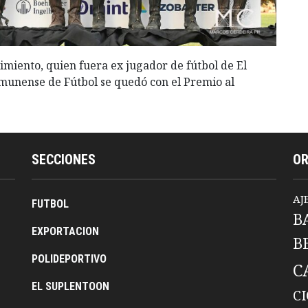
imiento, quien fuera ex jugador de fútbol de El
omunense de Fútbol se quedó con el Premio al
SECCIONES
O
AJ
FUTBOL
B
EXPORTACION
B
POLIDEPORTIVO
C
EL SUPLENTOON
C