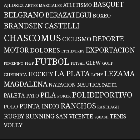
BASQUET
ATLETISMO
AJEDREZ
ARTES MARCIALES
BELGRANO
BERAZATEGUI
BOXEO
BRANDSEN
CASTELLI
CHASCOMUS
DEPORTE
CICLISMO
EXPORTACION
MOTOR
DOLORES
ETCHEVERRY
FUTBOL
GLEW
FFBP
FUTSAL
GOLF
FEMENINO
LA PLATA
LEZAMA
HOCKEY
GUERNICA
LCHF
MAGDALENA
NATACION
NAUTICA
PADEL
POLIDEPORTIVO
PILA
PALETA
PATO
POKER
RANCHOS
PUNTA INDIO
POLO
RANELAGH
RUGBY
RUNNING
TENIS
SAN VICENTE
SQUASH
VOLEY