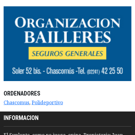
ORDENADORES
Chascomus
,
Polideportivo
INFORMACION
El Suplente, como no juega, opina. Propietario: Juan