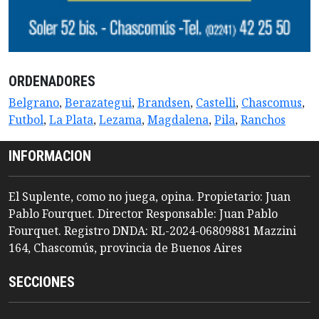
ORDENADORES
Belgrano
,
Berazategui
,
Brandsen
,
Castelli
,
Chascomus
,
Futbol
,
La Plata
,
Lezama
,
Magdalena
,
Pila
,
Ranchos
INFORMACION
El Suplente, como no juega, opina. Propietario: Juan
Pablo Fourquet. Director Responsable: Juan Pablo
Fourquet. Registro DNDA: RL-2024-06809881 Mazzini
164, Chascomús, provincia de Buenos Aires
SECCIONES