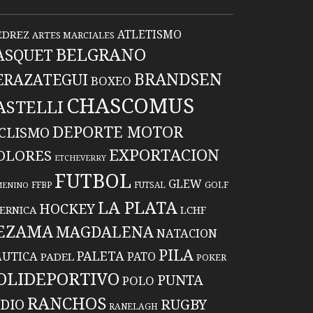
ATLETISMO
EDREZ
ARTES MARCIALES
BELGRANO
ASQUET
BRANDSEN
ERAZATEGUI
BOXEO
CHASCOMUS
ASTELLI
DEPORTE MOTOR
ICLISMO
EXPORTACION
OLORES
ETCHEVERRY
FUTBOL
GLEW
FFBP
FUTSAL
GOLF
MENINO
LA PLATA
HOCKEY
ERNICA
LCHF
EZAMA
MAGDALENA
NATACION
PILA
PALETA
UTICA
PATO
PADEL
POKER
OLIDEPORTIVO
PUNTA
POLO
RANCHOS
RUGBY
NDIO
RANELAGH