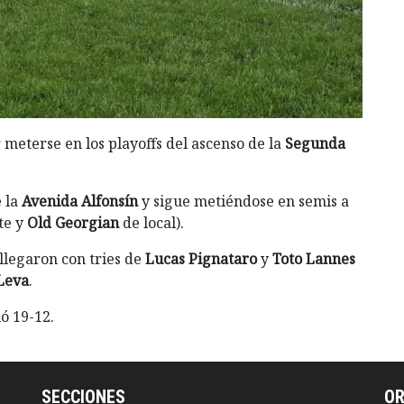
 meterse en los playoffs del ascenso de la
Segunda
e la
Avenida Alfonsín
y sigue metiéndose en semis a
te y
Old Georgian
de local).
 llegaron con tries de
Lucas Pignataro
y
Toto Lannes
Leva
.
ó 19-12.
SECCIONES
O