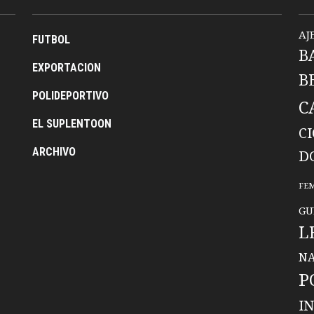
AJ
FUTBOL
B
EXPORTACION
B
POLIDEPORTIVO
C
EL SUPLENTOON
C
ARCHIVO
D
FE
GU
L
NA
P
I