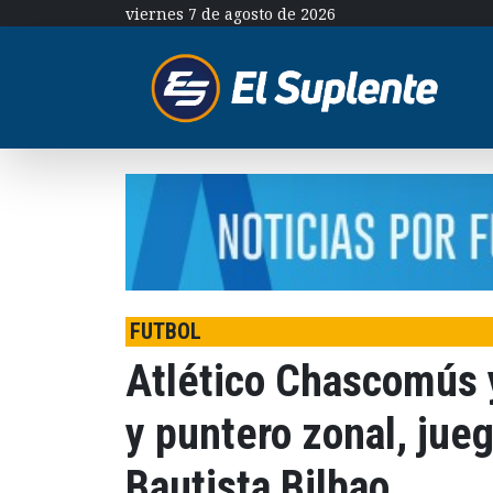
viernes 7 de agosto de 2026
FUTBOL
Atlético Chascomús y
y puntero zonal, jue
Bautista Bilbao