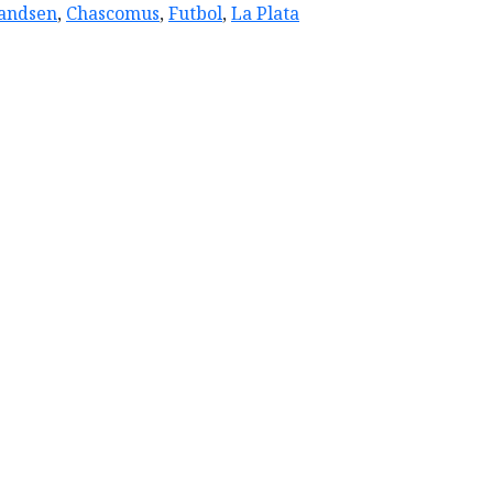
andsen
,
Chascomus
,
Futbol
,
La Plata