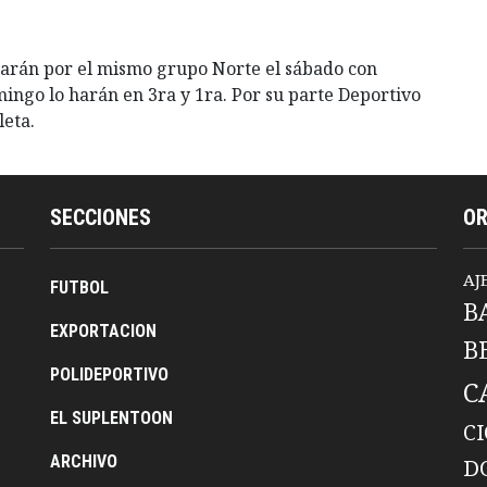
garán por el mismo grupo Norte el sábado con
mingo lo harán en 3ra y 1ra. Por su parte Deportivo
leta.
SECCIONES
O
AJ
FUTBOL
B
EXPORTACION
B
POLIDEPORTIVO
C
EL SUPLENTOON
C
ARCHIVO
D