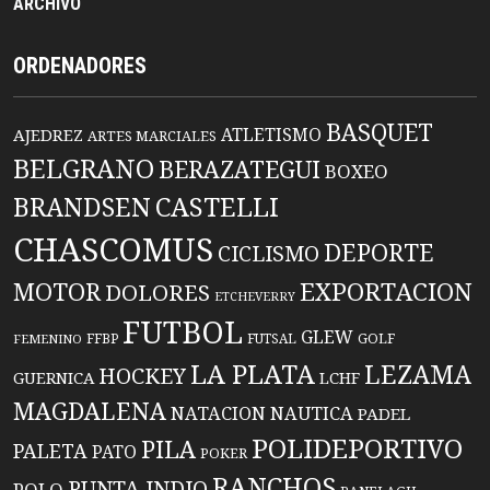
ARCHIVO
ORDENADORES
BASQUET
ATLETISMO
AJEDREZ
ARTES MARCIALES
BELGRANO
BERAZATEGUI
BOXEO
BRANDSEN
CASTELLI
CHASCOMUS
DEPORTE
CICLISMO
EXPORTACION
MOTOR
DOLORES
ETCHEVERRY
FUTBOL
GLEW
FFBP
FUTSAL
GOLF
FEMENINO
LA PLATA
LEZAMA
HOCKEY
GUERNICA
LCHF
MAGDALENA
NATACION
NAUTICA
PADEL
POLIDEPORTIVO
PILA
PALETA
PATO
POKER
RANCHOS
PUNTA INDIO
POLO