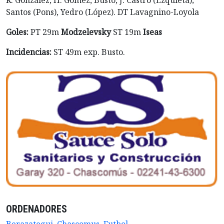
R. González, H. Gómez, Busto, J. Castro (Ezquieta);
Santos (Pons), Yedro (López). DT Lavagnino-Loyola
Goles:
PT 29m
Modzelevsky
ST 19m
Iseas
Incidencias:
ST 49m exp. Busto.
ORDENADORES