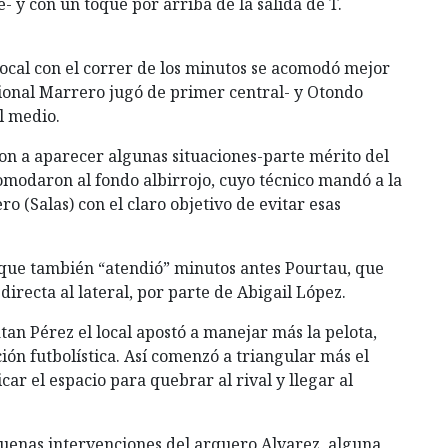
- y con un toque por arriba de la salida de T.
local con el correr de los minutos se acomodó mejor
cional Marrero jugó de primer central- y Otondo
l medio.
on a aparecer algunas situaciones-parte mérito del
comodaron al fondo albirrojo, cuyo técnico mandó a la
o (Salas) con el claro objetivo de evitar esas
l que también “atendió” minutos antes Pourtau, que
directa al lateral, por parte de Abigail López.
tan Pérez el local apostó a manejar más la pelota,
n futbolística. Así comenzó a triangular más el
car el espacio para quebrar al rival y llegar al
uenas intervenciones del arquero Alvarez, alguna