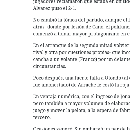
jugadores reclamaron que estaba en off side
Alvarez puso el 2-1.
No cambió la tónica del partido, aunque el 
atrás -donde por lesión de Cano, el polifun
comenzó a tomar mayor protagonismo en e
En el arranque de la segunda mitad volvier
rival y otra por cuestiones propias- que in
cancha a un volante (Franco) por un delanter
circunstancias.
Poco después, una fuerte falta a Otondo (a
fue amonestado) de Arrache le costó la roja 
En ventaja numérica, con el ingreso de Jona
pero también a mayor volumen de elaboració
juego y mover la pelota, a la espera de fabri
tercero.
Ocasiones generó. Sin embargó un par de b