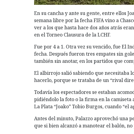
En su cancha y ante su gente, entre ellos J
semana libre por la fecha FIFA vino a Chasc
ver a los que hasta hace dos años atrás era
en el Torneo Clausura de la LCHF.
Fue por 4 a 1. Otra vez su vencido, fue El I
fecha. Después fueron tres empates sin goles
también sin anotar, en los partidos que com
El albirrojo salió sabiendo que necesitaba l
hacerlo, porque se trataba de un “rival dire
Todavía los espectadores se estaban acomo
pidiéndolo la foto o la firma en la camiseta
La Plata “Joako” Tobio Burgos, cuando “el a
Antes del minuto, Palazzo aprovechó una pe
que si bien alcanzó a manotear el balón, no 