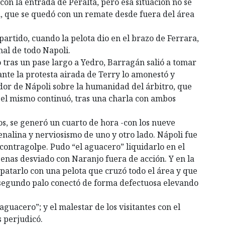
con la entrada de Peralta, pero esa situación no se
, que se quedó con un remate desde fuera del área
 partido, cuando la pelota dio en el brazo de Ferrara,
nal de todo Napoli.
o tras un pase largo a Yedro, Barragán salió a tomar
ante la protesta airada de Terry lo amonestó y
ador de Nápoli sobre la humanidad del árbitro, que
 el mismo continuó, tras una charla con ambos
s, se generó un cuarto de hora -con los nueve
nalina y nerviosismo de uno y otro lado. Nápoli fue
e contragolpe. Pudo “el aguacero” liquidarlo en el
enas desviado con Naranjo fuera de acción. Y en la
mpatarlo con una pelota que cruzó todo el área y que
 segundo palo conectó de forma defectuosa elevando
 aguacero”; y el malestar de los visitantes con el
s perjudicó.