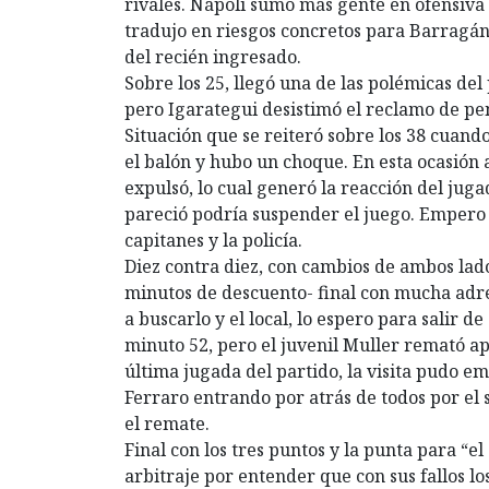
rivales. Nápoli sumó más gente en ofensiva 
tradujo en riesgos concretos para Barragán
del recién ingresado.
Sobre los 25, llegó una de las polémicas del
pero Igarategui desistimó el reclamo de pe
Situación que se reiteró sobre los 38 cuand
el balón y hubo un choque. En esta ocasión 
expulsó, lo cual generó la reacción del jug
pareció podría suspender el juego. Empero
capitanes y la policía.
Diez contra diez, con cambios de ambos lado
minutos de descuento- final con mucha adre
a buscarlo y el local, lo espero para salir d
minuto 52, pero el juvenil Muller remató ap
última jugada del partido, la visita pudo e
Ferraro entrando por atrás de todos por el
el remate.
Final con los tres puntos y la punta para “el
arbitraje por entender que con sus fallos lo