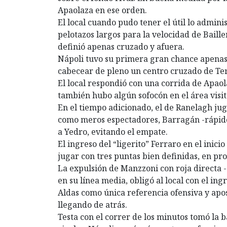
Apaolaza en ese orden.
El local cuando pudo tener el útil lo admin
pelotazos largos para la velocidad de Baill
definió apenas cruzado y afuera.
Nápoli tuvo su primera gran chance apenas 
cabecear de pleno un centro cruzado de Terr
El local respondió con una corrida de Apao
también hubo algún sofocón en el área visit
En el tiempo adicionado, el de Ranelagh jug
como meros espectadores, Barragán -rápido 
a Yedro, evitando el empate.
El ingreso del “ligerito” Ferraro en el inic
jugar con tres puntas bien definidas, en pr
La expulsión de Manzzoni con roja directa -
en su línea media, obligó al local con el in
Aldas como única referencia ofensiva y apos
llegando de atrás.
Testa con el correr de los minutos tomó la 