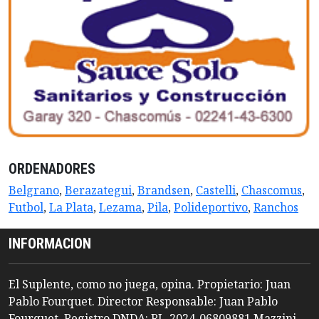
ORDENADORES
Belgrano
,
Berazategui
,
Brandsen
,
Castelli
,
Chascomus
,
Futbol
,
La Plata
,
Lezama
,
Pila
,
Polideportivo
,
Ranchos
INFORMACION
El Suplente, como no juega, opina. Propietario: Juan
Pablo Fourquet. Director Responsable: Juan Pablo
Fourquet. Registro DNDA: RL-2024-06809881 Mazzini