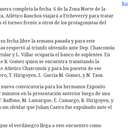
Ra
nera completa la fecha 6 de la Zona Norte de la
a, Atlético Ranchos viajará a Etcheverry para tratar
 el torneo frente a otros de los protagonistas del
su fecha libre la semana pasada y para este
jas respectó al triunfo obtenido ante Dep. Chascomús
titular y L. Villar ocuparía el banco de suplentes. En
de R. Gomez quien se encuentra transitando la
nte Atletico Chascomús y para los puestos de ese
ero, T. Hirigoyen, L. García M. Gomez, y N. Taus.
a nueva convocatoria para los hermanos Exposito
 minutos en la presentación anterior luego de una
 F. Raffone, M. Lamarque, E. Camargo, R. Hirigoyen, y
 sin olvidar que Julian Castro fue expulsado ante el
 que el verdinegro llega a este encuentro como