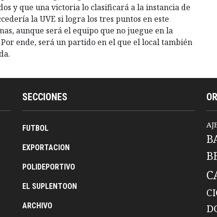
os y que una victoria lo clasificará a la instancia de
ccedería la UVE si logra los tres puntos en este
mas, aunque será el equipo que no juegue en la
 Por ende, será un partido en el que el local también
da.
SECCIONES
O
AJ
FUTBOL
B
EXPORTACION
B
POLIDEPORTIVO
C
EL SUPLENTOON
C
ARCHIVO
D