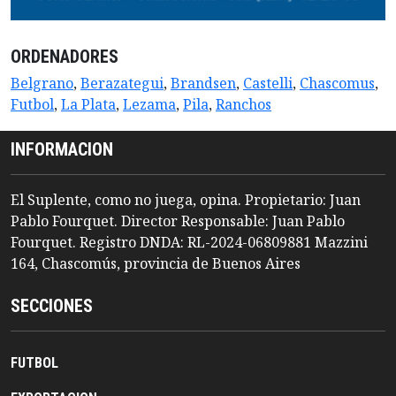
ORDENADORES
Belgrano
,
Berazategui
,
Brandsen
,
Castelli
,
Chascomus
,
Futbol
,
La Plata
,
Lezama
,
Pila
,
Ranchos
INFORMACION
El Suplente, como no juega, opina. Propietario: Juan
Pablo Fourquet. Director Responsable: Juan Pablo
Fourquet. Registro DNDA: RL-2024-06809881 Mazzini
164, Chascomús, provincia de Buenos Aires
SECCIONES
FUTBOL