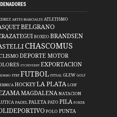
RDENADORES
ATLETISMO
EDREZ
ARTES MARCIALES
BELGRANO
ASQUET
BRANDSEN
ERAZATEGUI
BOXEO
CHASCOMUS
ASTELLI
DEPORTE MOTOR
ICLISMO
EXPORTACION
OLORES
ETCHEVERRY
FUTBOL
GLEW
FFBP
FUTSAL
GOLF
MENINO
LA PLATA
HOCKEY
ERNICA
LCHF
EZAMA
MAGDALENA
NATACION
PILA
PALETA
UTICA
PATO
PADEL
POKER
OLIDEPORTIVO
PUNTA
POLO