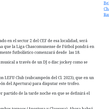
Be
Ch
Ra
do en el sector 2 del CEF de esa localidad, será
na que la Liga Chascomunense de Fútbol pondrá en
amente futbolístico comenzará desde las 18.
usical a través de un DJ o disc jockey como se
on LEFU Club (subcampeón del Cl. 2023), que en un
ón del Apertura) para disputar este trofeo.
r partido de la tarde noche en que se definirá el
 ambos torneos (Apertura y Clausura). Ahora habrá