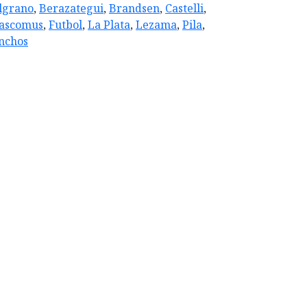
lgrano
,
Berazategui
,
Brandsen
,
Castelli
,
ascomus
,
Futbol
,
La Plata
,
Lezama
,
Pila
,
nchos