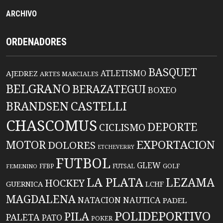
ARCHIVO
ORDENADORES
BASQUET
ATLETISMO
AJEDREZ
ARTES MARCIALES
BELGRANO
BERAZATEGUI
BOXEO
BRANDSEN
CASTELLI
CHASCOMUS
DEPORTE
CICLISMO
EXPORTACION
MOTOR
DOLORES
ETCHEVERRY
FUTBOL
GLEW
FFBP
FUTSAL
GOLF
FEMENINO
LA PLATA
LEZAMA
HOCKEY
GUERNICA
LCHF
MAGDALENA
NATACION
NAUTICA
PADEL
POLIDEPORTIVO
PILA
PALETA
PATO
POKER