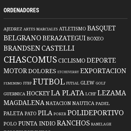
ORDENADORES
BASQUET
ATLETISMO
AJEDREZ
ARTES MARCIALES
BELGRANO
BERAZATEGUI
BOXEO
BRANDSEN
CASTELLI
CHASCOMUS
DEPORTE
CICLISMO
EXPORTACION
MOTOR
DOLORES
ETCHEVERRY
FUTBOL
GLEW
FFBP
FUTSAL
GOLF
FEMENINO
LA PLATA
LEZAMA
HOCKEY
GUERNICA
LCHF
MAGDALENA
NATACION
NAUTICA
PADEL
POLIDEPORTIVO
PILA
PALETA
PATO
POKER
RANCHOS
PUNTA INDIO
POLO
RANELAGH