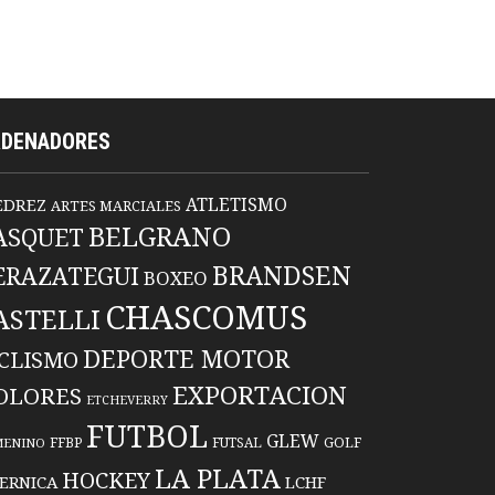
RDENADORES
ATLETISMO
EDREZ
ARTES MARCIALES
BELGRANO
ASQUET
BRANDSEN
ERAZATEGUI
BOXEO
CHASCOMUS
ASTELLI
DEPORTE MOTOR
ICLISMO
EXPORTACION
OLORES
ETCHEVERRY
FUTBOL
GLEW
FFBP
FUTSAL
GOLF
MENINO
LA PLATA
HOCKEY
ERNICA
LCHF