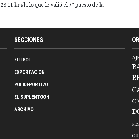
,11 km/h, lo que le valió el 7° puesto de la
SECCIONES
O
AJ
FUTBOL
B
EXPORTACION
B
POLIDEPORTIVO
C
EL SUPLENTOON
C
ARCHIVO
D
FE
GU