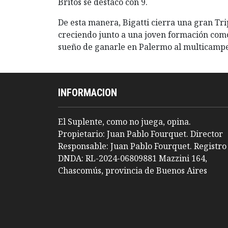
Britos se destacó con 9.
De esta manera, Bigatti cierra una gran Tri
creciendo junto a una joven formación com
sueño de ganarle en Palermo al multicamp
INFORMACION
El Suplente, como no juega, opina.
Propietario: Juan Pablo Fourquet. Director
Responsable: Juan Pablo Fourquet. Registro
DNDA: RL-2024-06809881 Mazzini 164,
Chascomús, provincia de Buenos Aires