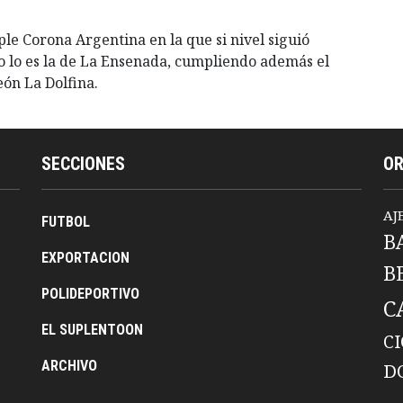
ple Corona Argentina en la que si nivel siguió
o lo es la de La Ensenada, cumpliendo además el
eón La Dolfina.
SECCIONES
O
AJ
FUTBOL
B
EXPORTACION
B
POLIDEPORTIVO
C
EL SUPLENTOON
C
ARCHIVO
D